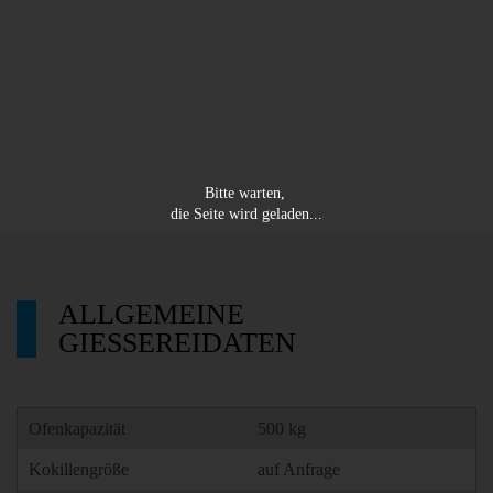
ALLGEMEINE
GIESSEREIDATEN
Ofenkapazität
500 kg
Kokillengröße
auf Anfrage